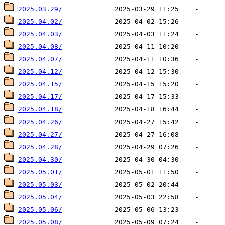
2025.03.29/
2025.04.02/
2025.04.03/
2025.04.08/
2025.04.07/
2025.04.12/
2025.04.15/
2025.04.17/
2025.04.18/
2025.04.26/
2025.04.27/
2025.04.28/
2025.04.30/
2025.05.01/
2025.05.03/
2025.05.04/
2025.05.06/
2025.05.08/