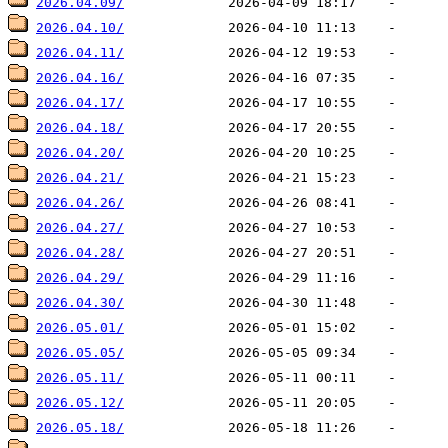
2026.04.09/
2026.04.10/
2026.04.11/
2026.04.16/
2026.04.17/
2026.04.18/
2026.04.20/
2026.04.21/
2026.04.26/
2026.04.27/
2026.04.28/
2026.04.29/
2026.04.30/
2026.05.01/
2026.05.05/
2026.05.11/
2026.05.12/
2026.05.18/