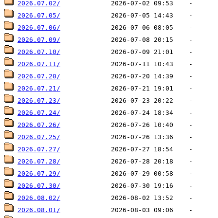
2026.07.02/
2026.07.05/
2026.07.06/
2026.07.09/
2026.07.10/
2026.07.11/
2026.07.20/
2026.07.21/
2026.07.23/
2026.07.24/
2026.07.26/
2026.07.25/
2026.07.27/
2026.07.28/
2026.07.29/
2026.07.30/
2026.08.02/
2026.08.01/