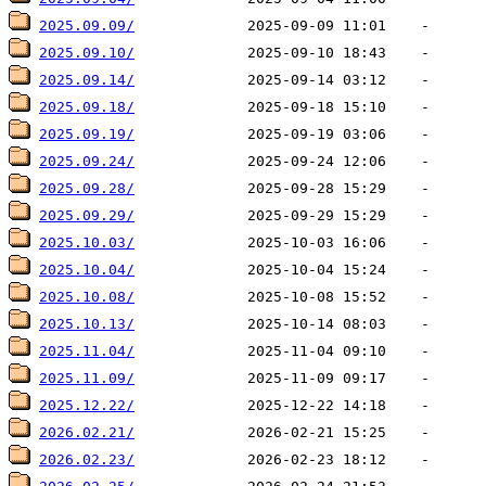
2025.09.09/
2025.09.10/
2025.09.14/
2025.09.18/
2025.09.19/
2025.09.24/
2025.09.28/
2025.09.29/
2025.10.03/
2025.10.04/
2025.10.08/
2025.10.13/
2025.11.04/
2025.11.09/
2025.12.22/
2026.02.21/
2026.02.23/